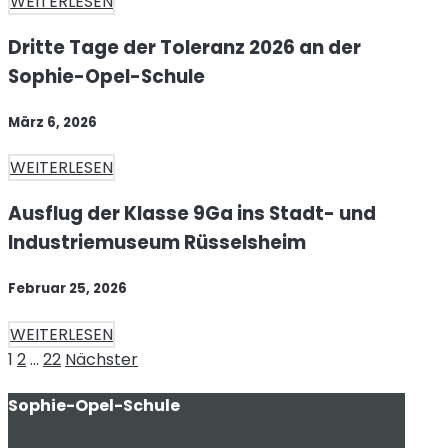
WEITERLESEN
Dritte Tage der Toleranz 2026 an der
Sophie-Opel-Schule
März 6, 2026
WEITERLESEN
Ausflug der Klasse 9Ga ins Stadt- und
Industriemuseum Rüsselsheim
Februar 25, 2026
WEITERLESEN
Seitennummerierung
Seite
Seite
Seite
1
2
…
22
Nächster
der
Sophie-Opel-Schule
Beiträge