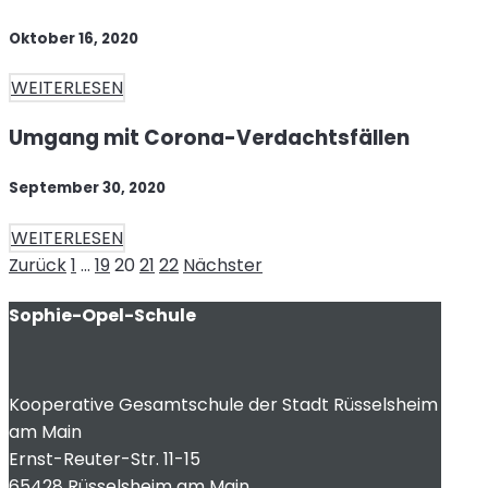
Oktober 16, 2020
WEITERLESEN
Umgang mit Corona-Verdachtsfällen
September 30, 2020
WEITERLESEN
Seitennummerierung
Seite
Seite
Seite
Seite
Seite
Zurück
1
…
19
20
21
22
Nächster
der
Sophie-Opel-Schule
Beiträge
Kooperative Gesamtschule der Stadt Rüsselsheim
am Main
Ernst-Reuter-Str. 11-15
65428 Rüsselsheim am Main