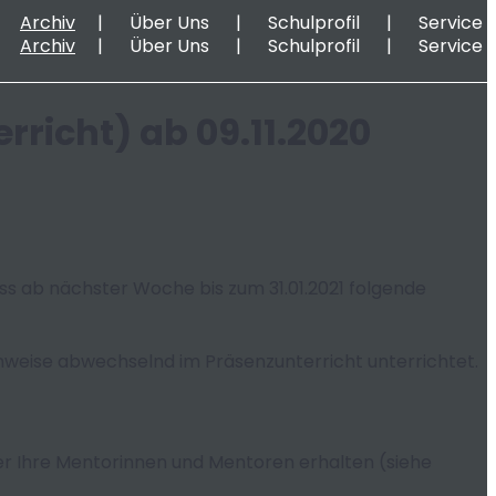
Archiv
Über Uns
Schulprofil
Service
Archiv
Über Uns
Schulprofil
Service
richt) ab 09.11.2020
ss ab nächster Woche bis zum 31.01.2021 folgende
nweise abwechselnd im Präsenzunterricht unterrichtet.
ber Ihre Mentorinnen und Mentoren erhalten (siehe