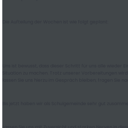
Die Aufteilung der Wochen ist wie folgt geplant:
Uns ist bewusst, dass dieser Schritt für uns alle wieder
Situation zu machen. Trotz unserer Vorbereitungen wird
lassen Sie uns hierzu im Gespräch bleiben; fragen Sie n
Bis jetzt haben wir als Schulgemeinde sehr gut zusamm
Lassen Sie uns mit Zuversicht und starken Nerven in die