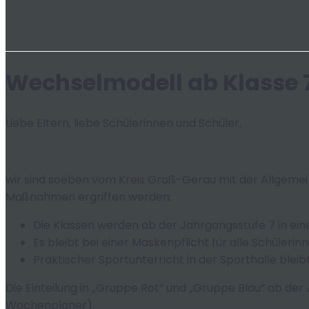
Wechselmodell ab Klasse 7
Liebe Eltern, liebe Schülerinnen und Schüler,
wir sind soeben vom Kreis Groß-Gerau mit der Allgemei
Maßnahmen ergriffen werden:
Die Klassen werden ab der Jahrgangsstufe 7 in ein
Es bleibt bei einer Maskenpflicht für alle Schüler
Praktischer Sportunterricht in der Sporthalle bleib
Die Einteilung in „Gruppe Rot“ und „Gruppe Blau“ ab de
Wochenplaner).