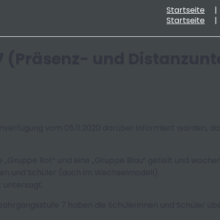
Startseite
Startseite
 (Präsenz- und Distanzunter
nverfügung vom 05.11.2020 darüber informiert worden, da
e „Gruppe Rot“ und eine „Gruppe Blau“ geteilt und woche
innen und Schüler (auch im Wechselmodell).
t untersagt.
r Jahrgangsstufe 7 haben die Schülerinnen und Schüler ü