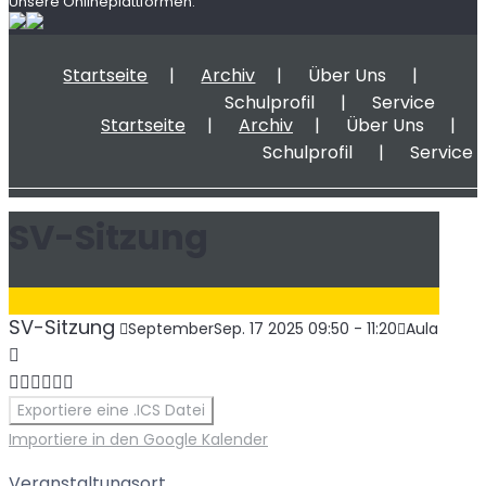
Unsere Onlineplattformen:
Startseite
Archiv
Über Uns
Schulprofil
Service
Startseite
Archiv
Über Uns
Schulprofil
Service
SV-Sitzung
SV-Sitzung
September
Sep.
17
2025
09:50
-
11:20
Aula
Exportiere eine .ICS Datei
Importiere in den Google Kalender
Veranstaltungsort