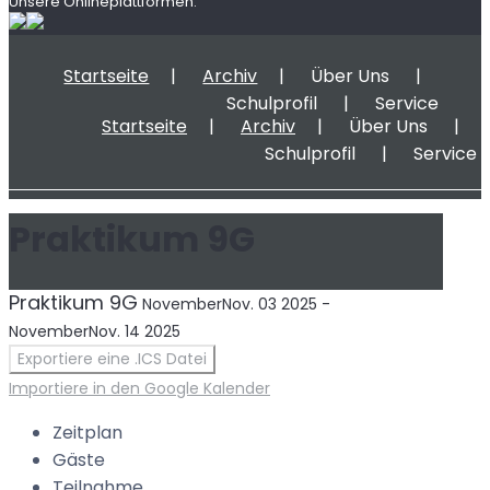
Unsere Onlineplattformen:
Startseite
Archiv
Über Uns
Schulprofil
Service
Startseite
Archiv
Über Uns
Schulprofil
Service
Praktikum 9G
Praktikum 9G
November
Nov.
03
2025
-
November
Nov.
14
2025
Exportiere eine .ICS Datei
Importiere in den Google Kalender
Zeitplan
Gäste
Teilnahme