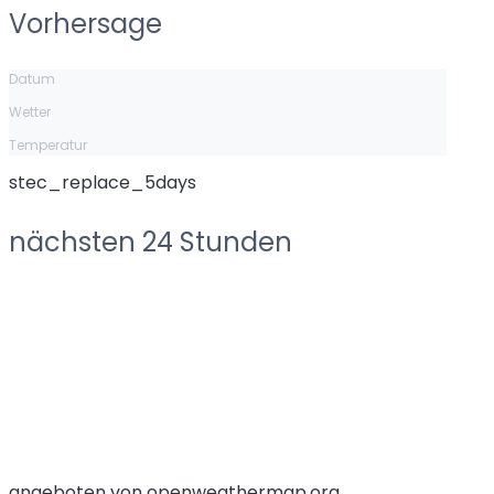
Vorhersage
Datum
Wetter
Temperatur
stec_replace_5days
nächsten 24 Stunden
angeboten von openweathermap.org