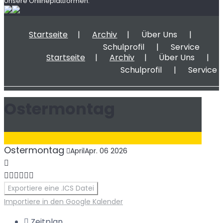
Unsere Onlineplattformen:
Startseite
Archiv
Über Uns
Schulprofil
Service
Startseite
Archiv
Über Uns
Schulprofil
Service
Ostermontag
Ostermontag
April
Apr.
06
2026
Exportiere eine .ICS Datei
Importiere in den Google Kalender
Zeitplan