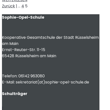
Seitennummerierung
Seite
Seite
Seite
Zurück
1
…
4
5
der
Sophie-Opel-Schule
Beiträge
Kooperative Gesamtschule der Stadt Rüsselsheim
am Main
Ernst-Reuter-Str. 11-15
65428 Rüsselsheim am Main
Telefon: 06142 963080
E-Mail: sekretariat(at)sophie-opel-schule.de
Schulträger