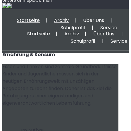
Unsere Onlineplattformen:
Startseite
Archiv
Über Uns
Schulprofil
Service
Startseite
Archiv
Über Uns
Schulprofil
Service
Ernährung & Konsum
Essen und Trinken sind zentrale Grundbedürfnisse.
Kinder und Jugendliche müssen sich in der
heutigen Ernährungswelt mit unzähligen
Angeboten zurecht finden. Daher ist das Ziel die
Befähigung zu einer eigenständigen und
eigenverantwortlichen Lebensführung.
Im Aufbau…