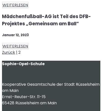
WEITERLESEN
Mädchenfußball-AG ist Teil des DFB-
Projektes „Gemeinsam am Ball“
Januar 12, 2023
WEITERLESEN
Seitennummerierung
Seite
Seite
Zurück
1
2
der
Sophie-Opel-Schule
Beiträge
Kooperative Gesamtschule der Stadt Rüsselsheim
am Main
Ernst-Reuter-Str. 11-15
65428 Rüsselsheim am Main